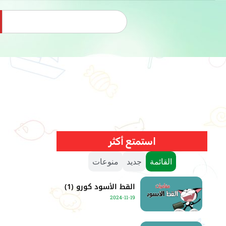
استمتع أكثر
القائمة
جديد
منوعات
القط الأسود كورو (1)
2024-11-19