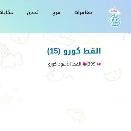
مغامرات
مرح
تحدي
حكايات
القط كورو (15)
399
القط الأسود كورو