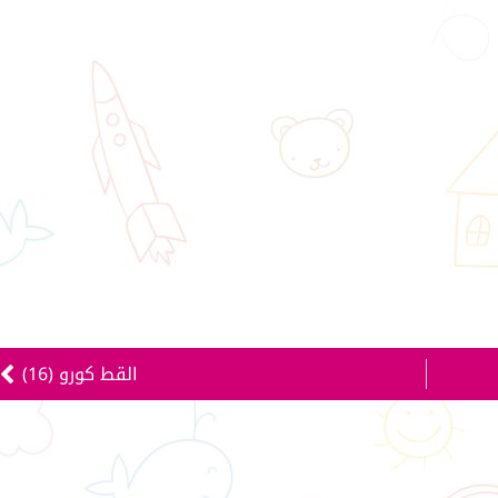
القط كورو (16)