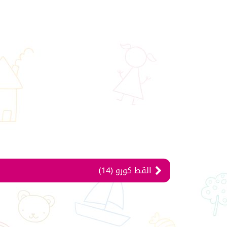
القط كورو (14)