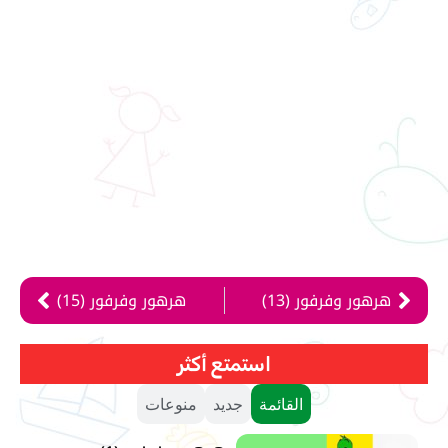
هرهور وفرفور (13)
هرهور وفرفور (15)
استمتع أكثر
القائمة
جديد
منوعات