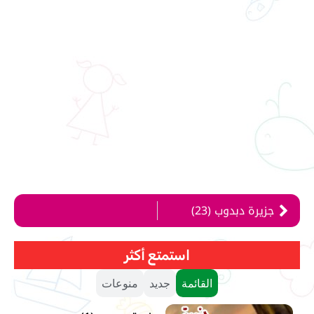
جزيرة دبدوب (23)
استمتع أكثر
القائمة
جديد
منوعات